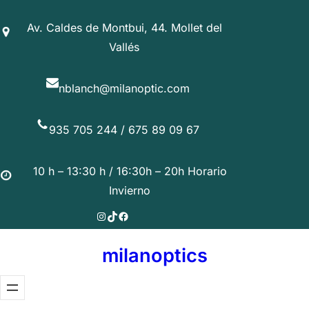
Saltar
Av. Caldes de Montbui, 44. Mollet del
al
Vallés
contenido
nblanch@milanoptic.com
935 705 244 / 675 89 09 67
10 h – 13:30 h / 16:30h – 20h Horario
Invierno
Instagram
TikTok
Facebook
milanoptics