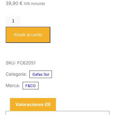
39,90
€
IVA incluido
F&CO
6205
1
Añadir al carrito
51-
20
KID
SKU:
FC62051
cantidad
Categoría:
Gafas Sol
Marca:
F&CO
Valoraciones (0)