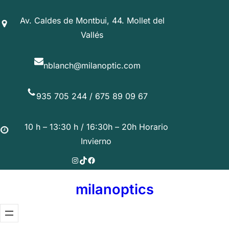
Saltar
Av. Caldes de Montbui, 44. Mollet del
al
Vallés
contenido
nblanch@milanoptic.com
935 705 244 / 675 89 09 67
10 h – 13:30 h / 16:30h – 20h Horario
Invierno
Instagram
TikTok
Facebook
milanoptics