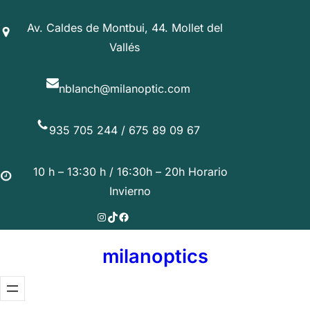
Saltar
Av. Caldes de Montbui, 44. Mollet del
al
Vallés
contenido
nblanch@milanoptic.com
935 705 244 / 675 89 09 67
10 h – 13:30 h / 16:30h – 20h Horario
Invierno
Instagram
TikTok
Facebook
milanoptics