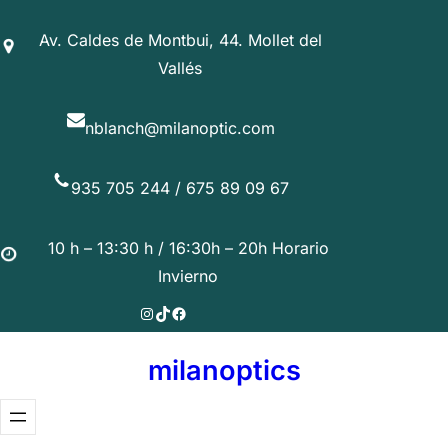
Saltar
Av. Caldes de Montbui, 44. Mollet del
al
Vallés
contenido
nblanch@milanoptic.com
935 705 244 / 675 89 09 67
10 h – 13:30 h / 16:30h – 20h Horario
Invierno
Instagram
TikTok
Facebook
milanoptics