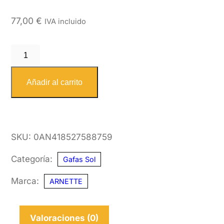
77,00
€
IVA incluido
ARNETTE
4185
275887
Añadir al carrito
59
cantidad
SKU:
0AN418527588759
Categoría:
Gafas Sol
Marca:
ARNETTE
Valoraciones (0)