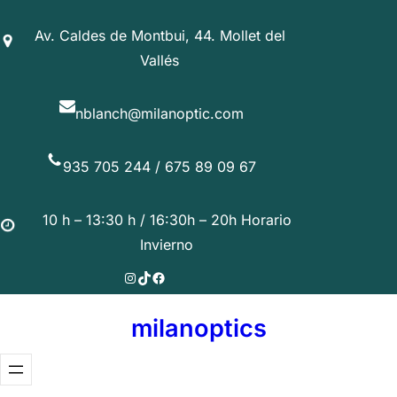
Saltar
Av. Caldes de Montbui, 44. Mollet del
al
Vallés
contenido
nblanch@milanoptic.com
935 705 244 / 675 89 09 67
10 h – 13:30 h / 16:30h – 20h Horario
Invierno
Instagram
TikTok
Facebook
milanoptics