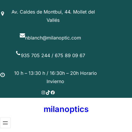
Saltar
Av. Caldes de Montbui, 44. Mollet del
al
Vallés
contenido
nblanch@milanoptic.com
935 705 244 / 675 89 09 67
10 h – 13:30 h / 16:30h – 20h Horario
Invierno
Instagram
TikTok
Facebook
milanoptics