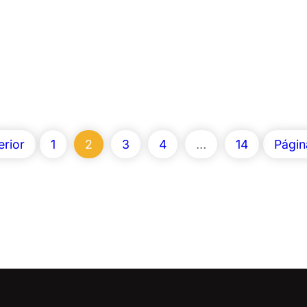
erior
1
2
3
4
…
14
Págin