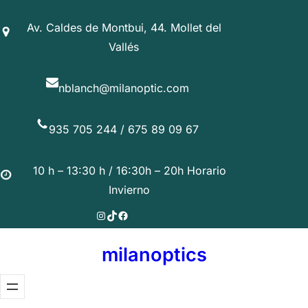
Saltar
Av. Caldes de Montbui, 44. Mollet del
al
Vallés
contenido
nblanch@milanoptic.com
935 705 244 / 675 89 09 67
10 h – 13:30 h / 16:30h – 20h Horario
Invierno
Instagram
TikTok
Facebook
milanoptics