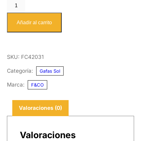
F&CO
4203
1
Añadir al carrito
49-
21
cantidad
SKU:
FC42031
Categoría:
Gafas Sol
Marca:
F&CO
Valoraciones (0)
Valoraciones