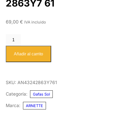
2863Y7 61
69,00
€
IVA incluido
ARNETTE
4324
2863Y7
Añadir al carrito
61
cantidad
SKU:
AN43242863Y761
Categoría:
Gafas Sol
Marca:
ARNETTE