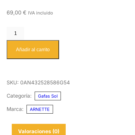
69,00
€
IVA incluido
ARNETTE
4325
28586G
Añadir al carrito
54
cantidad
SKU:
0AN432528586G54
Categoría:
Gafas Sol
Marca:
ARNETTE
Valoraciones (0)