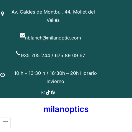
Saltar
Av. Caldes de Montbui, 44. Mollet del
al
Vallés
contenido
nblanch@milanoptic.com
935 705 244 / 675 89 09 67
10 h – 13:30 h / 16:30h – 20h Horario
Invierno
Instagram
TikTok
Facebook
milanoptics