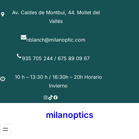
Saltar
Av. Caldes de Montbui, 44. Mollet del
al
Vallés
contenido
nblanch@milanoptic.com
935 705 244 / 675 89 09 67
10 h – 13:30 h / 16:30h – 20h Horario
Invierno
Instagram
TikTok
Facebook
milanoptics