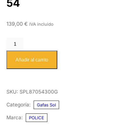
54
139,00
€
IVA incluido
POLICE
SPL870
300G
Añadir al carrito
54
cantidad
SKU:
SPL87054300G
Categoría:
Gafas Sol
Marca:
POLICE