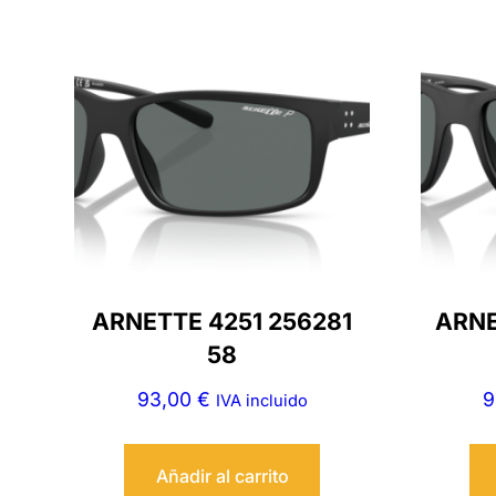
ARNETTE 4251 256281
ARNE
58
93,00
€
9
IVA incluido
Añadir al carrito