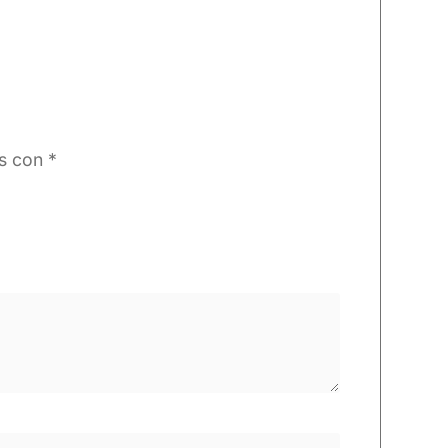
os con
*