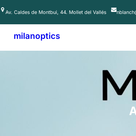
Saltar
Av. Caldes de Montbui, 44. Mollet del Vallés
nblanch
al
contenido
milanoptics
A