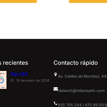
s recientes
Contacto rápido
Plan VEO
Av. Caldes de Montbui, 44
15 de enero de 2026
nblanch@milanoptic.com
935 705 244 / 675 89 09 