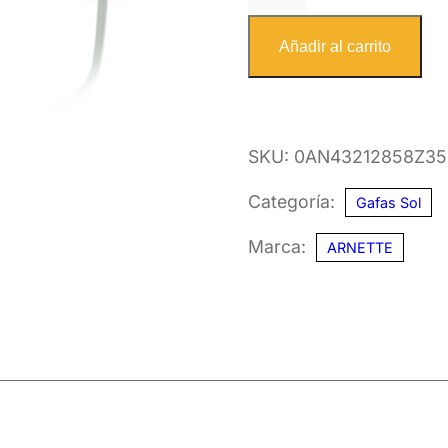
4321
2858Z3
Añadir al carrito
54
cantidad
SKU:
0AN43212858Z35
Categoría:
Gafas Sol
Marca:
ARNETTE