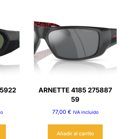
75922
ARNETTE 4185 275887
59
77,00
€
do
IVA incluido
Añadir al carrito