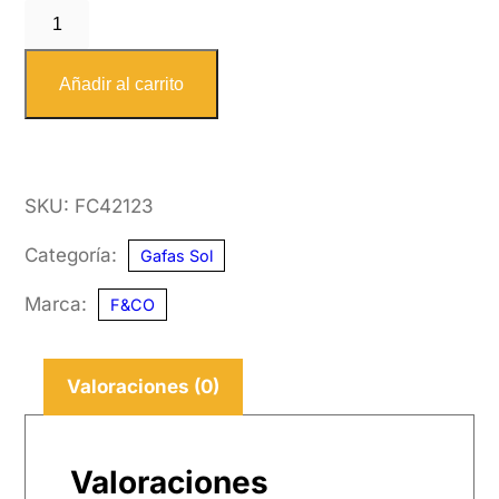
F&CO
4212
3
Añadir al carrito
51-
21
cantidad
SKU:
FC42123
Categoría:
Gafas Sol
Marca:
F&CO
Valoraciones (0)
Valoraciones