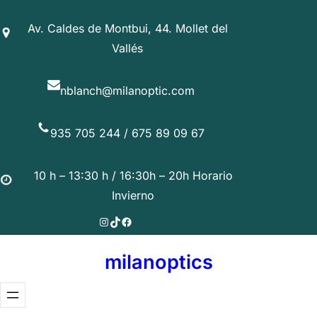
Saltar
Av. Caldes de Montbui, 44. Mollet del
al
Vallés
contenido
nblanch@milanoptic.com
935 705 244 / 675 89 09 67
10 h – 13:30 h / 16:30h – 20h Horario
Invierno
Instagram
TikTok
Facebook
milanoptics