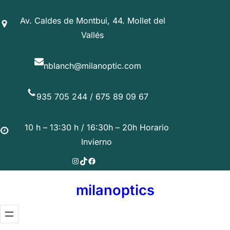
Saltar
Av. Caldes de Montbui, 44. Mollet del
al
Vallés
contenido
nblanch@milanoptic.com
935 705 244 / 675 89 09 67
10 h – 13:30 h / 16:30h – 20h Horario
Invierno
Instagram
TikTok
Facebook
milanoptics