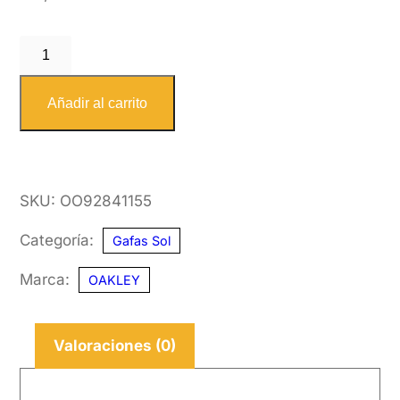
OAKLEY
9284
11
Añadir al carrito
55
cantidad
SKU:
OO92841155
Categoría:
Gafas Sol
Marca:
OAKLEY
Valoraciones (0)