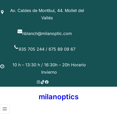
Saltar
Av. Caldes de Montbui, 44. Mollet del
al
Vallés
contenido
nblanch@milanoptic.com
935 705 244 / 675 89 09 67
10 h – 13:30 h / 16:30h – 20h Horario
Invierno
Instagram
TikTok
Facebook
milanoptics