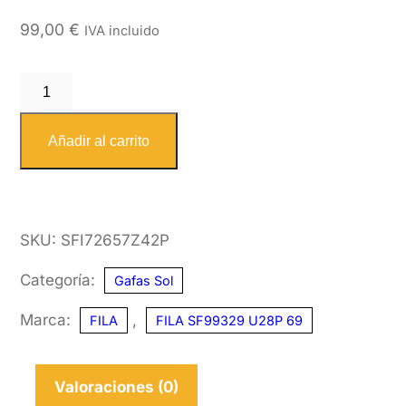
99,00
€
IVA incluido
FILA
SFI726
Z42P
Añadir al carrito
57
cantidad
SKU:
SFI72657Z42P
Categoría:
Gafas Sol
Marca:
,
FILA
FILA SF99329 U28P 69
Valoraciones (0)