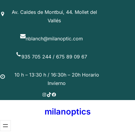
Saltar
Av. Caldes de Montbui, 44. Mollet del
al
Vallés
contenido
nblanch@milanoptic.com
935 705 244 / 675 89 09 67
10 h – 13:30 h / 16:30h – 20h Horario
Invierno
Instagram
TikTok
Facebook
milanoptics