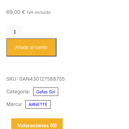
69,00
€
IVA incluido
ARNETTE
4301
275887
Añadir al carrito
55
cantidad
SKU:
0AN430127588755
Categoría:
Gafas Sol
Marca:
ARNETTE
Valoraciones (0)