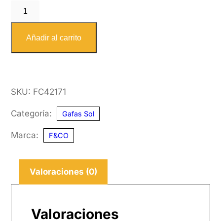
F&CO
4217
1
Añadir al carrito
55-
14
cantidad
SKU:
FC42171
Categoría:
Gafas Sol
Marca:
F&CO
Valoraciones (0)
Valoraciones