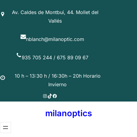
Saltar
Av. Caldes de Montbui, 44. Mollet del
al
Vallés
contenido
nblanch@milanoptic.com
935 705 244 / 675 89 09 67
10 h – 13:30 h / 16:30h – 20h Horario
Invierno
Instagram
TikTok
Facebook
milanoptics