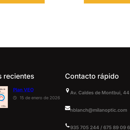
s recientes
Contacto rápido
Plan VEO
Av. Caldes de Montbui, 44
15 de enero de 2026
nblanch@milanoptic.com
935 705 244 / 675 89 09 