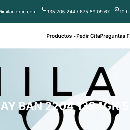
@milanoptic.com
935 705 244 / 675 89 09 67
10 h
Productos
Pedir Cita
Preguntas F
AY BAN 2204 1394GK 