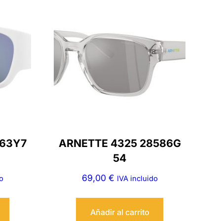
863Y7
ARNETTE 4325 28586G
54
69,00
€
o
IVA incluido
Añadir al carrito