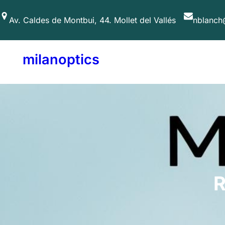
Saltar
Av. Caldes de Montbui, 44. Mollet del Vallés
nblanch
al
contenido
milanoptics
R