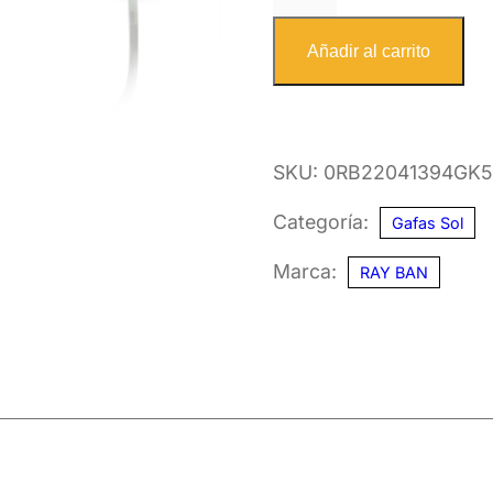
BAN
2204
Añadir al carrito
1394GK
54
cantidad
SKU:
0RB22041394GK
Categoría:
Gafas Sol
Marca:
RAY BAN