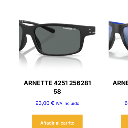
ARNETTE 4251 256281
ARNE
58
93,00
€
6
IVA incluido
Añadir al carrito