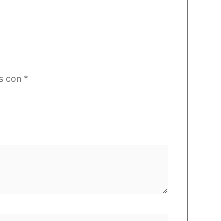
os con
*