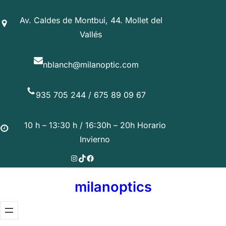
Saltar
Av. Caldes de Montbui, 44. Mollet del
al
Vallés
contenido
nblanch@milanoptic.com
935 705 244 / 675 89 09 67
10 h – 13:30 h / 16:30h – 20h Horario
Invierno
Instagram
TikTok
Facebook
milanoptics