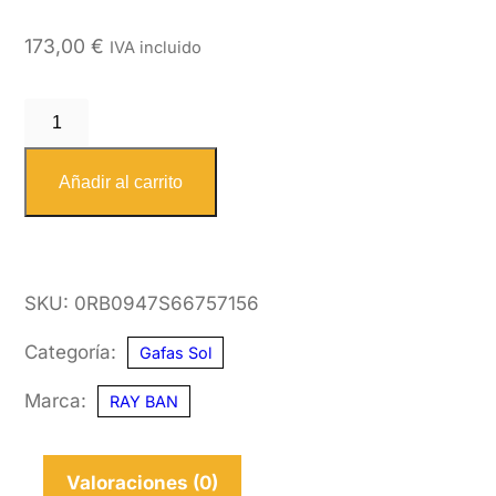
173,00
€
IVA incluido
RAY
BAN
0947S
Añadir al carrito
667571
56
cantidad
SKU:
0RB0947S66757156
Categoría:
Gafas Sol
Marca:
RAY BAN
Valoraciones (0)