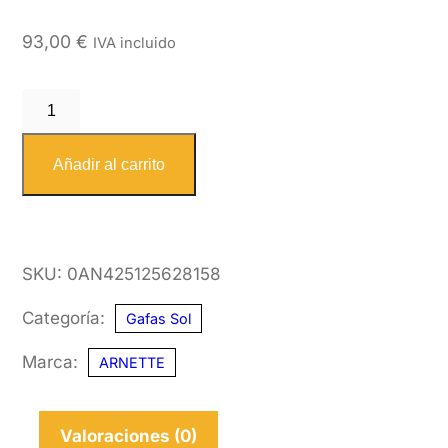
93,00
€
IVA incluido
ARNETTE
4251
256281
Añadir al carrito
58
cantidad
SKU:
0AN425125628158
Categoría:
Gafas Sol
Marca:
ARNETTE
Valoraciones (0)