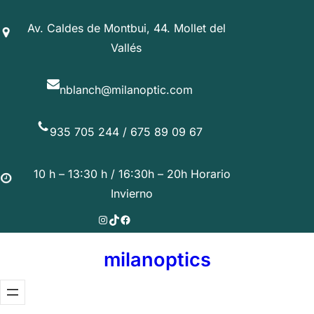
Saltar
Av. Caldes de Montbui, 44. Mollet del
al
Vallés
contenido
nblanch@milanoptic.com
935 705 244 / 675 89 09 67
10 h – 13:30 h / 16:30h – 20h Horario
Invierno
Instagram
TikTok
Facebook
milanoptics