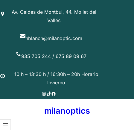
Saltar
Av. Caldes de Montbui, 44. Mollet del
al
Vallés
contenido
nblanch@milanoptic.com
935 705 244 / 675 89 09 67
10 h – 13:30 h / 16:30h – 20h Horario
Invierno
Instagram
TikTok
Facebook
milanoptics