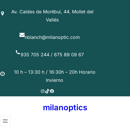
Saltar
Av. Caldes de Montbui, 44. Mollet del
al
Vallés
contenido
nblanch@milanoptic.com
935 705 244 / 675 89 09 67
10 h – 13:30 h / 16:30h – 20h Horario
Invierno
Instagram
TikTok
Facebook
milanoptics