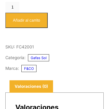
F&CO
FC4200
1
Añadir al carrito
50-
20
cantidad
SKU:
FC42001
Categoría:
Gafas Sol
Marca:
F&CO
Valoraciones (0)
Valoraciones