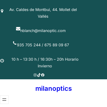
Saltar
Av. Caldes de Montbui, 44. Mollet del
al
Vallés
contenido
nblanch@milanoptic.com
935 705 244 / 675 89 09 67
10 h – 13:30 h / 16:30h – 20h Horario
Invierno
Instagram
TikTok
Facebook
milanoptics