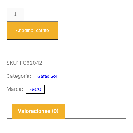
F&CO
6204
2
Añadir al carrito
44-
19
KID
SKU:
FC62042
cantidad
Categoría:
Gafas Sol
Marca:
F&CO
Valoraciones (0)