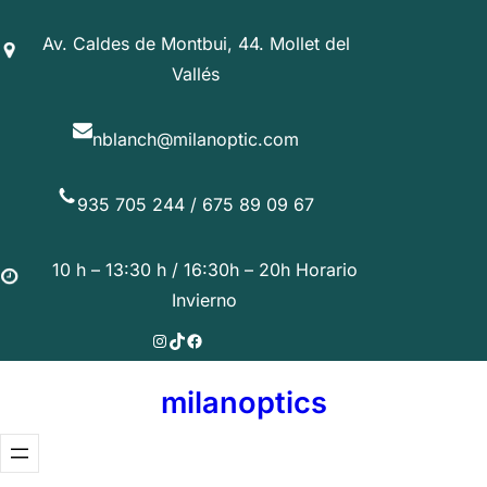
Saltar
Av. Caldes de Montbui, 44. Mollet del
al
Vallés
contenido
nblanch@milanoptic.com
935 705 244 / 675 89 09 67
10 h – 13:30 h / 16:30h – 20h Horario
Invierno
Instagram
TikTok
Facebook
milanoptics