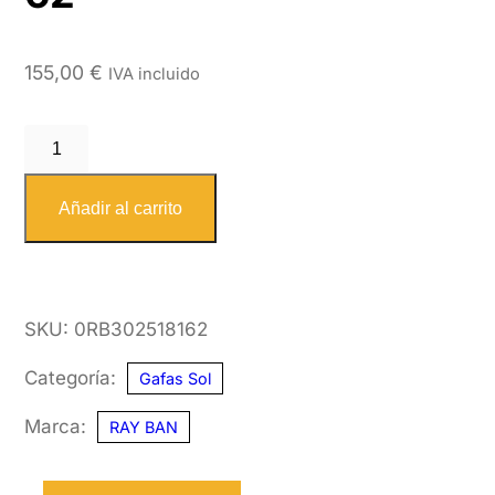
155,00
€
IVA incluido
RAY
BAN
RB3025
Añadir al carrito
181
62
cantidad
SKU:
0RB302518162
Categoría:
Gafas Sol
Marca:
RAY BAN