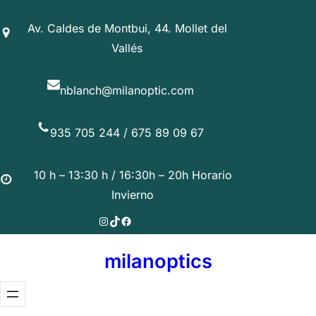
Saltar
Av. Caldes de Montbui, 44. Mollet del
al
Vallés
contenido
nblanch@milanoptic.com
935 705 244 / 675 89 09 67
10 h – 13:30 h / 16:30h – 20h Horario
Invierno
Instagram
TikTok
Facebook
milanoptics