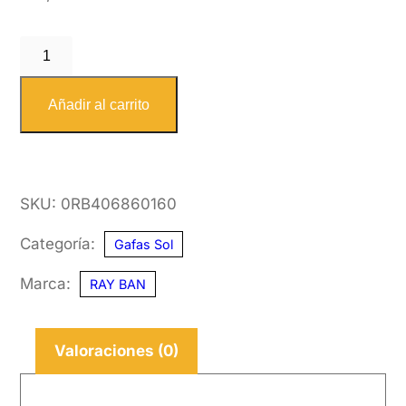
RAY
BAN
4068
Añadir al carrito
601
60
cantidad
SKU:
0RB406860160
Categoría:
Gafas Sol
Marca:
RAY BAN
Valoraciones (0)