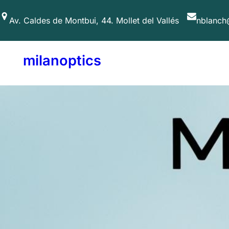
Saltar
Av. Caldes de Montbui, 44. Mollet del Vallés
nblanch
al
contenido
milanoptics