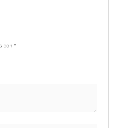
os con
*