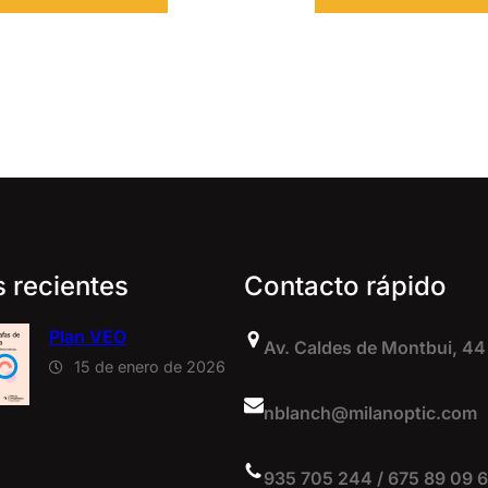
s recientes
Contacto rápido
Plan VEO
Av. Caldes de Montbui, 44
15 de enero de 2026
nblanch@milanoptic.com
935 705 244 / 675 89 09 