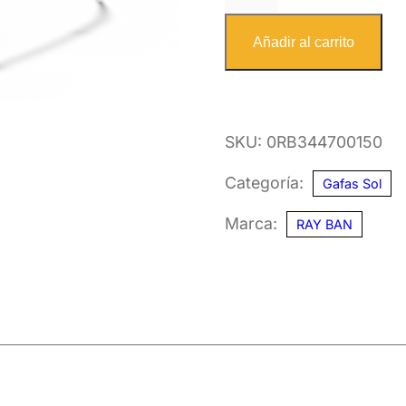
BAN
3447
Añadir al carrito
001
50
cantidad
SKU:
0RB344700150
Categoría:
Gafas Sol
Marca:
RAY BAN