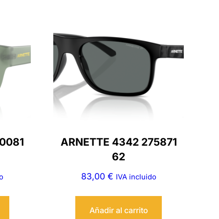
0081
ARNETTE 4342 275871
62
83,00
€
o
IVA incluido
Añadir al carrito