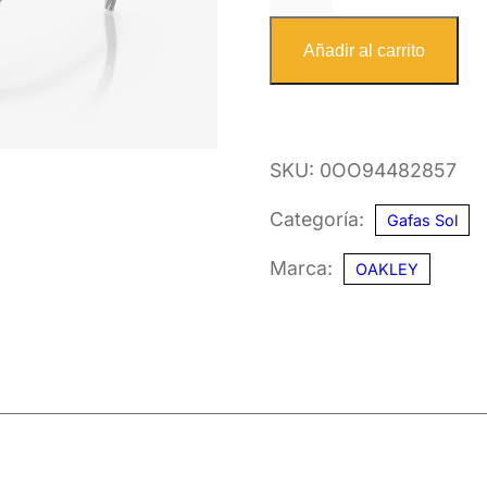
9448
28
Añadir al carrito
57
cantidad
SKU:
0OO94482857
Categoría:
Gafas Sol
Marca:
OAKLEY