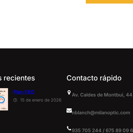
s recientes
Contacto rápido
Plan VEO
Av. Caldes de Montbui, 44
15 de enero de 2026
nblanch@milanoptic.com
935 705 244 / 675 89 09 