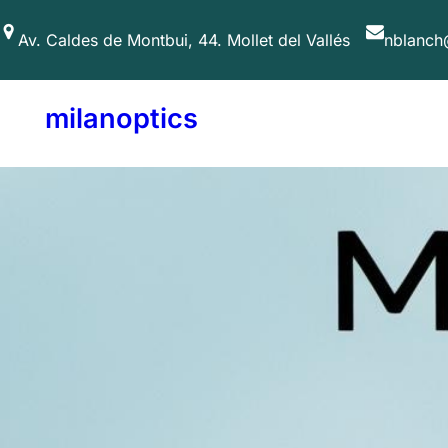
Saltar
Av. Caldes de Montbui, 44. Mollet del Vallés
nblanch
al
contenido
milanoptics