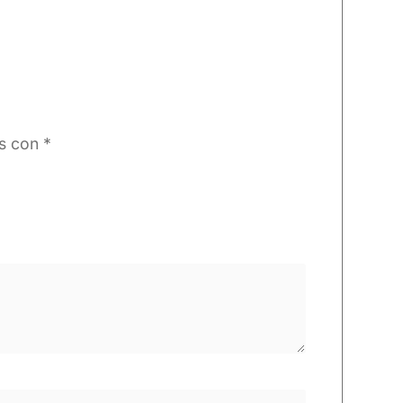
os con
*