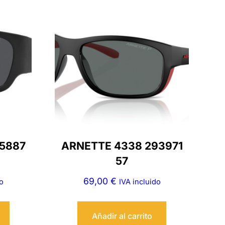
75887
ARNETTE 4338 293971
57
69,00
€
o
IVA incluido
Añadir al carrito