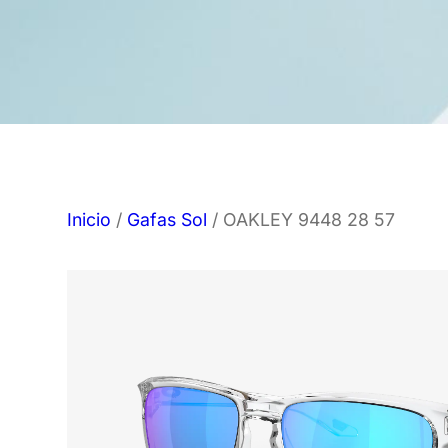
Inicio
/
Gafas Sol
/ OAKLEY 9448 28 57