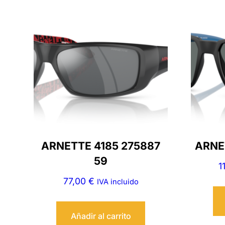
ARNETTE 4185 275887
ARNET
59
1
77,00
€
IVA incluido
Añadir al carrito