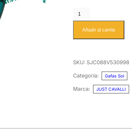
JUST
CAVALLI
SJC088V
Añadir al carrito
0998
53
cantidad
SKU:
SJC088V530998
Categoría:
Gafas Sol
Marca:
JUST CAVALLI