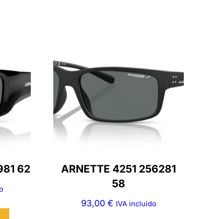
981 62
ARNETTE 4251 256281
58
o
93,00
€
IVA incluido