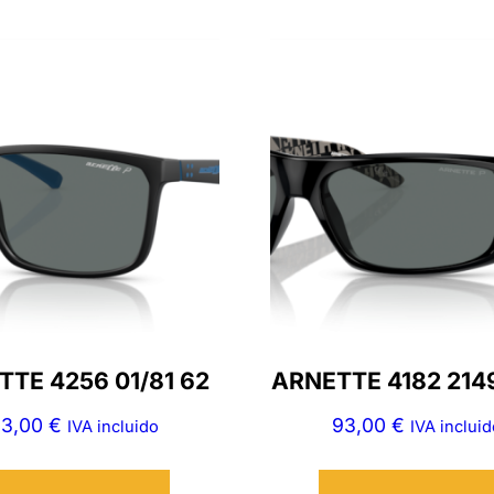
TE 4256 01/81 62
ARNETTE 4182 214
13,00
€
93,00
€
IVA incluido
IVA incluid