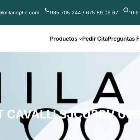
@milanoptic.com
935 705 244 / 675 89 09 67
10 h
Productos
Pedir Cita
Preguntas F
T CAVALLI SJC088V 099