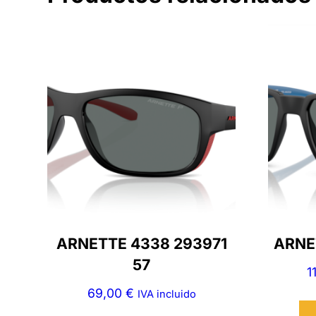
ARNETTE 4338 293971
ARNET
57
1
69,00
€
IVA incluido