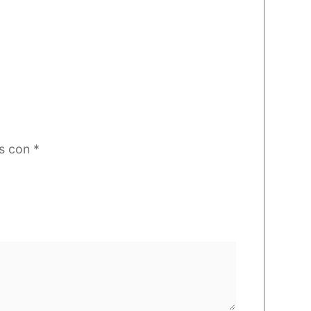
os con
*