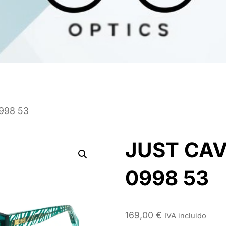
998 53
JUST CAV
0998 53
169,00
€
IVA incluido