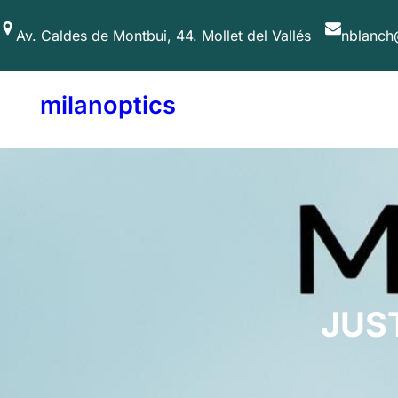
Saltar
Av. Caldes de Montbui, 44. Mollet del Vallés
nblanch
al
contenido
milanoptics
JUS