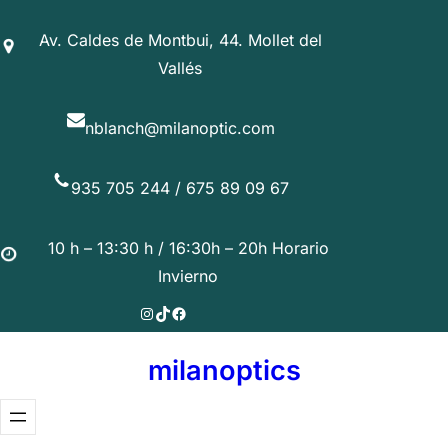
Saltar
Av. Caldes de Montbui, 44. Mollet del
al
Vallés
contenido
nblanch@milanoptic.com
935 705 244 / 675 89 09 67
10 h – 13:30 h / 16:30h – 20h Horario
Invierno
Instagram
TikTok
Facebook
milanoptics