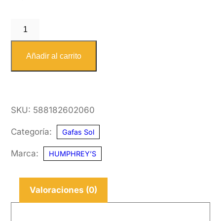
HUMPREY'S
588182
602060
Añadir al carrito
cantidad
SKU:
588182602060
Categoría:
Gafas Sol
Marca:
HUMPHREY’S
Valoraciones (0)