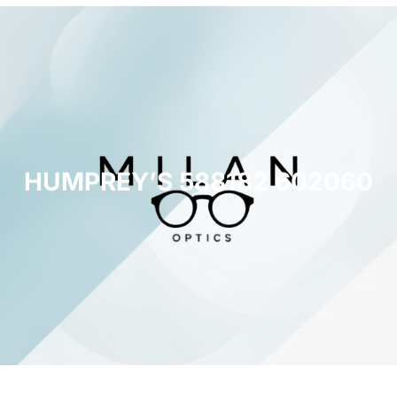
HUMPREY’S 588182 602060