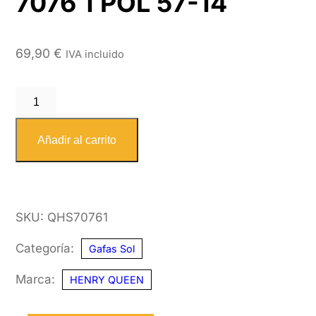
7076 1 POL 57-14
69,90
€
IVA incluido
HENRY
QUEEN
SOL
Añadir al carrito
7076
1
POL
SKU:
QHS70761
57-
14
Categoría:
Gafas Sol
cantidad
Marca:
HENRY QUEEN