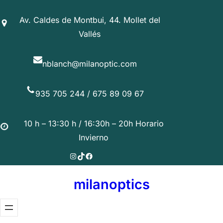
Saltar
Av. Caldes de Montbui, 44. Mollet del
al
Vallés
contenido
nblanch@milanoptic.com
935 705 244 / 675 89 09 67
10 h – 13:30 h / 16:30h – 20h Horario
Invierno
Instagram
TikTok
Facebook
milanoptics