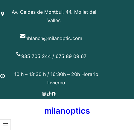
Saltar
Av. Caldes de Montbui, 44. Mollet del
al
Vallés
contenido
nblanch@milanoptic.com
935 705 244 / 675 89 09 67
10 h – 13:30 h / 16:30h – 20h Horario
Invierno
Instagram
TikTok
Facebook
milanoptics