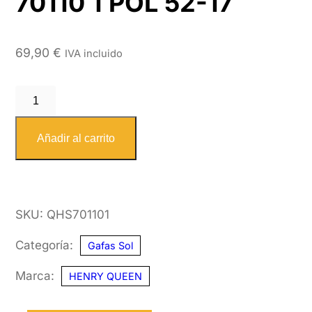
70110 1 POL 52-17
69,90
€
IVA incluido
HENRY
QUEEN
SOL
Añadir al carrito
70110
1
POL
SKU:
QHS701101
52-
17
Categoría:
Gafas Sol
cantidad
Marca:
HENRY QUEEN