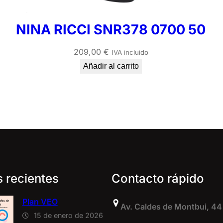
NINA RICCI SNR378 0700 50
209,00
€
IVA incluido
Añadir al carrito
s recientes
Contacto rápido
Plan VEO
Av. Caldes de Montbui, 44
15 de enero de 2026