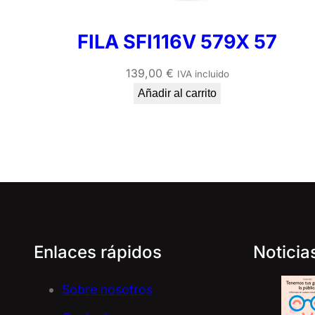
FILA SFI116V 579X 57
139,00
€
IVA incluido
Añadir al carrito
Enlaces rápidos
Noticia
Sobre nosotros